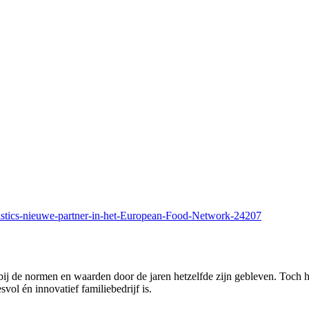
istics-nieuwe-partner-in-het-European-Food-Network-24207
arbij de normen en waarden door de jaren hetzelfde zijn gebleven. Toch
vol én innovatief familiebedrijf is.