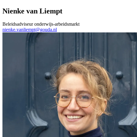
Nienke van Liempt
Beleidsadviseur onderwijs-arbeidsmarkt
nienke.vanliempt@gouda.nl