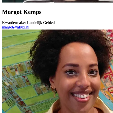
Margot Kemps
Kwartiermaker Landelijk Gebied
margot@nflux.nl