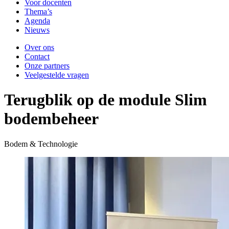
Voor docenten
Thema’s
Agenda
Nieuws
Over ons
Contact
Onze partners
Veelgestelde vragen
Terugblik op de module Slim
bodembeheer
Bodem & Technologie