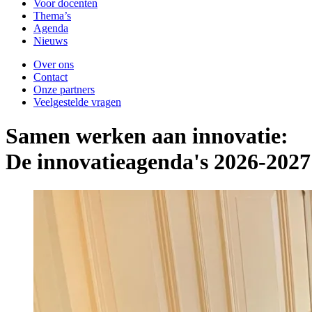
Voor docenten
Thema’s
Agenda
Nieuws
Over ons
Contact
Onze partners
Veelgestelde vragen
Samen werken aan innovatie:
De innovatieagenda's 2026-2027 