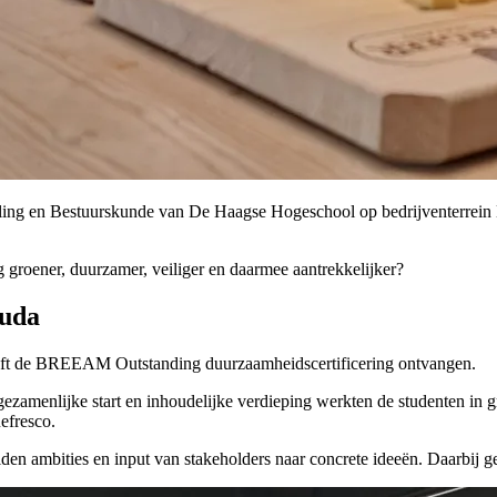
eling en Bestuurskunde van De Haagse Hogeschool op bedrijventerrein
groener, duurzamer, veiliger en daarmee aantrekkelijker?
ouda
heeft de BREEAM Outstanding duurzaamheidscertificering ontvangen.
gezamenlijke start en inhoudelijke verdieping werkten de studenten in 
efresco.
en ambities en input van stakeholders naar concrete ideeën. Daarbij g