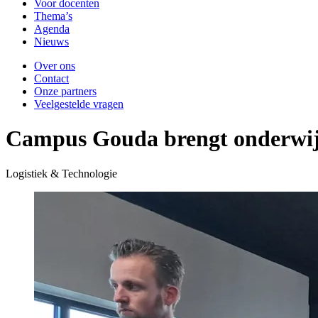
Voor docenten
Thema’s
Agenda
Nieuws
Over ons
Contact
Onze partners
Veelgestelde vragen
Campus Gouda brengt onderwijs 
Logistiek & Technologie