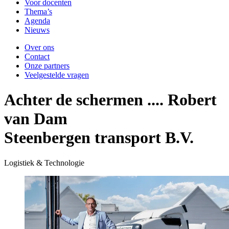
Voor docenten
Thema’s
Agenda
Nieuws
Over ons
Contact
Onze partners
Veelgestelde vragen
Achter de schermen .... Robert
van Dam
Steenbergen transport B.V.
Logistiek & Technologie